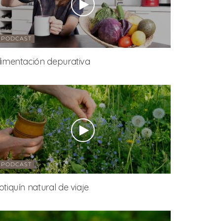
PODCAST
limentación depurativa
PODCAST
otiquín natural de viaje