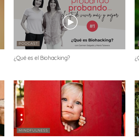
PODCAST
¿Qué es el Biohacking?
¿
MINDFULNESS