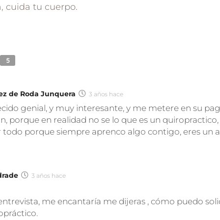
, cuida tu cuerpo
.
5
pez de Roda Junquera
3 años hace
cido genial, y muy interesante, y me metere en su pagi
n, porque en realidad no se lo que es un quiropractico,
r todo porque siempre aprenco algo contigo, eres un 
drade
3 años hace
entrevista, me encantaría me dijeras , cómo puedo soli
opráctico.