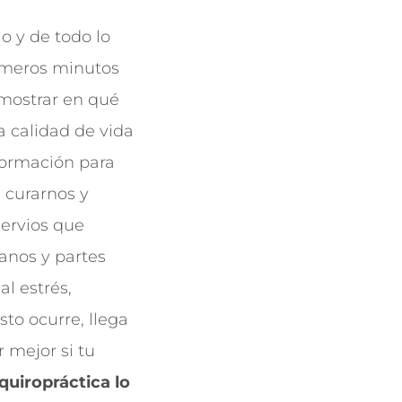
o y de todo lo
primeros minutos
 mostrar en qué
a calidad de vida
formación para
 curarnos y
nervios que
ganos y partes
al estrés,
to ocurre, llega
r mejor si tu
quiropráctica lo