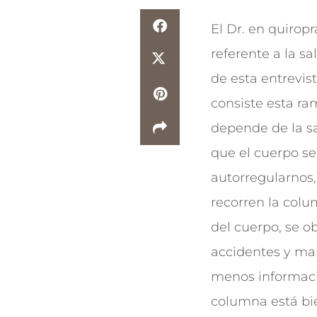
El Dr. en quirop
referente a la sa
de esta entrevis
consiste esta ra
depende de la sa
que el cuerpo se
autorregularnos,
recorren la colu
del cuerpo, se ob
accidentes y mal
menos informació
columna está bi