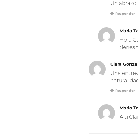
Un abrazo
Responder
Maria T
Hola Ca
tienes 
Clara Gonza
Una entrevi
naturalidad
Responder
Maria T
A ti Cl