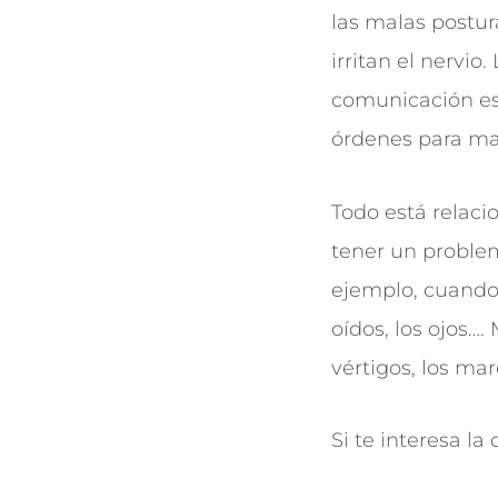
las malas postura
irritan el nervio
comunicación es
órdenes para ma
Todo está relaci
tener un problem
ejemplo, cuando h
oídos, los ojos…
vértigos, los mare
Si te interesa la 