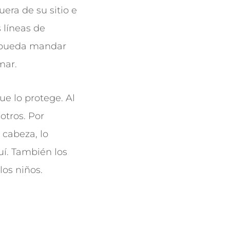
uera de su sitio e
s líneas de
y pueda mandar
mar.
ue lo protege. Al
otros. Por
 cabeza, lo
uí. También los
los niños.