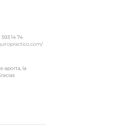
 593 14 74
quiropractico.com/
e aporta, la
Gracias