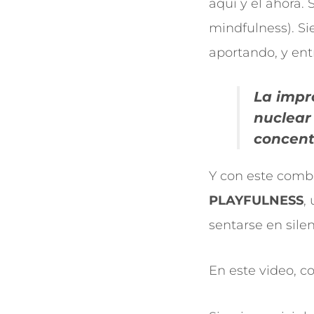
aquí y el ahora.
mindfulness). Si
aportando, y entr
La impr
nuclear
concent
Y con este com
PLAYFULNESS
,
sentarse en silen
En este video,