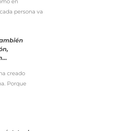
como en
, cada persona va
 también
ón,
ón…
ha creado
na. Porque