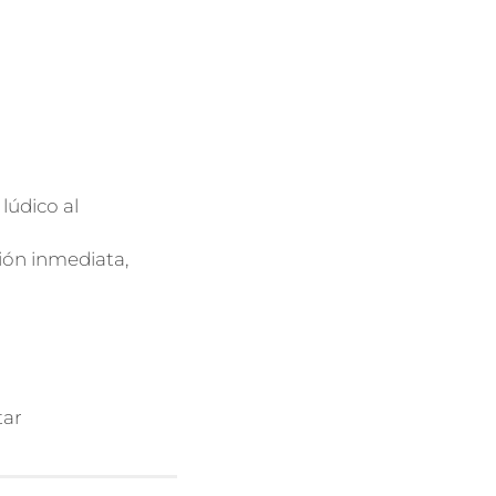
lúdico al
ión inmediata,
tar