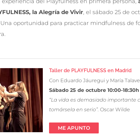
 la experiencia del Playfulness en primera persona,
ULNESS, la Alegría de Vivir
, el sábado 25 de oc
 Una oportunidad para practicar mindfulness de f
ra.
Taller de PLAYFULNESS en Madrid
Con Eduardo Jáuregui y María Talave
Sábado 25 de octubre 10:00-18:30h
“La vida es demasiado importante
tomársela en serio”.
Oscar Wilde
ME APUNTO