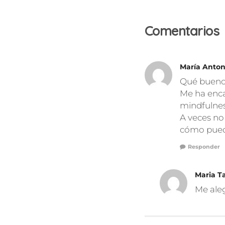
Comentarios
María Anton
Qué bueno 
Me ha enca
mindfulne
A veces no
cómo puede 
Responder
Maria T
Me ale