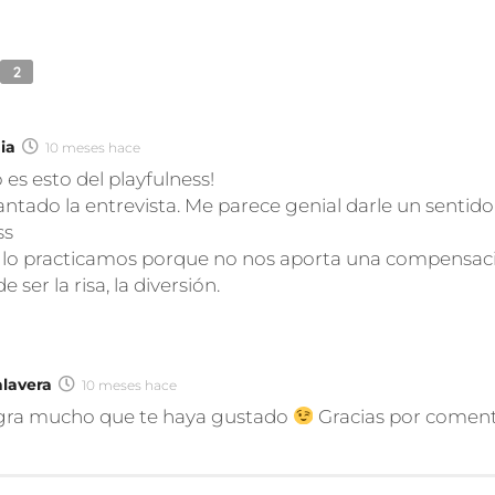
2
ia
10 meses hace
es esto del playfulness!
ntado la entrevista. Me parece genial darle un sentido 
ss
 lo practicamos porque no nos aporta una compensac
ser la risa, la diversión.
alavera
10 meses hace
gra mucho que te haya gustado
Gracias por comen