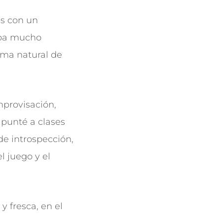
ás con un
aba mucho
rma natural de
mprovisación,
apunté a clases
e introspección,
l juego y el
y fresca, en el