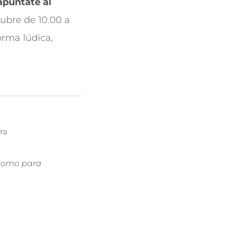
apúntate al
tubre de 10.00 a
orma lúdica,
ra
 como para