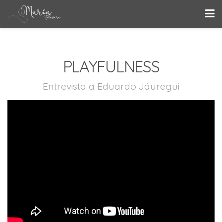
PLAYFULNESS
Entrevista a Eduardo Jáuregui