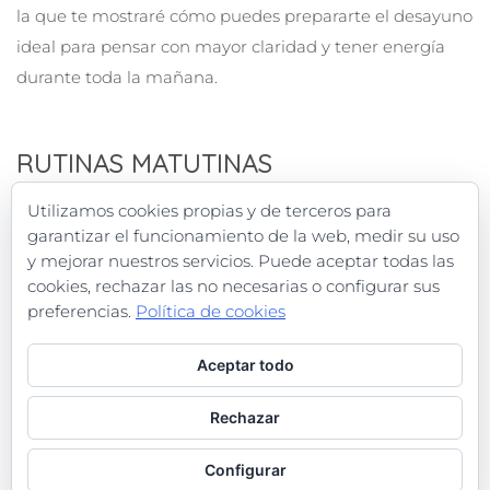
la que te mostraré cómo puedes prepararte el desayuno
ideal para pensar con mayor claridad y tener energía
durante toda la mañana.
RUTINAS MATUTINAS
Utilizamos cookies propias y de terceros para
Las prácticas saludables, fáciles y
garantizar el funcionamiento de la web, medir su uso
entretenidas para cuidarte.
y mejorar nuestros servicios. Puede aceptar todas las
cookies, rechazar las no necesarias o configurar sus
preferencias.
Política de cookies
Aceptar todo
Política de Privacidad
Rechazar
Términos y Condiciones de uso
Configurar
Contacta conmigo